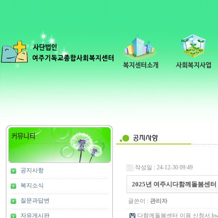
작성일 : 24-12-30 09:49
공지사항
2025년 여주시다함께돌봄센터
복지소식
질문과답변
글쓴이 :
관리자
자유게시판
다함께돌봄센터 이용 신청서.hwp (